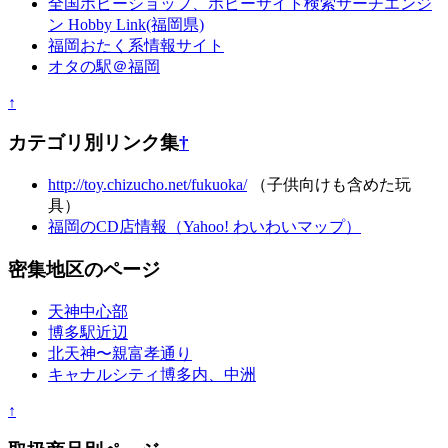
全国ホビーショップ、ホビーサイト検索サーチエンジ
ン Hobby Link(福岡県)
福岡おたく系情報サイト
オタの駅＠福岡
↑
カテゴリ別リンク集
†
http://toy.chizucho.net/fukuoka/
（子供向けも含めた玩
具）
福岡のCD店情報（Yahoo! わいわいマップ）
密集地区のページ
天神中心部
博多駅近辺
北天神〜親富孝通り
キャナルシティ博多内、中洲
↑