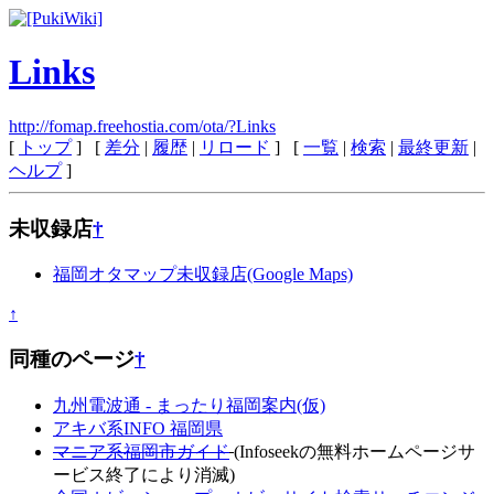
Links
http://fomap.freehostia.com/ota/?Links
[
トップ
] [
差分
|
履歴
|
リロード
] [
一覧
|
検索
|
最終更新
|
ヘルプ
]
未収録店
†
福岡オタマップ未収録店(Google Maps)
↑
同種のページ
†
九州電波通 - まったり福岡案内(仮)
アキバ系INFO 福岡県
マニア系福岡市ガイド
(Infoseekの無料ホームページサ
ービス終了により消滅)