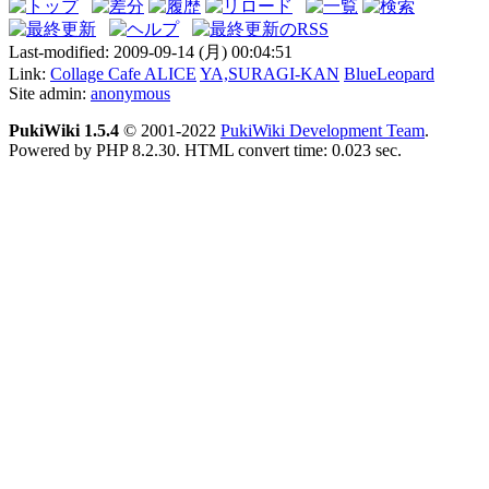
Last-modified: 2009-09-14 (月) 00:04:51
Link:
Collage Cafe ALICE
YA,SURAGI-KAN
BlueLeopard
Site admin:
anonymous
PukiWiki 1.5.4
© 2001-2022
PukiWiki Development Team
.
Powered by PHP 8.2.30. HTML convert time: 0.023 sec.