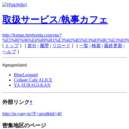
取扱サービス/執事カフェ
http://fomap.freehostia.com/ota/?
%E5%8F%96%E6%89%B1%E3%82%B5%E3%83%BC%E3%83
[
トップ
] [
差分
|
履歴
|
リロード
] [
一覧
|
検索
|
最終更新
|
ヘルプ
]
#gmaprelated
BlueLeopard
Collage Cafe ALICE
YA,SURAGI-KAN
外部リンク
†
http://m.yapy.jp/?F=area&tid=40
密集地区のページ