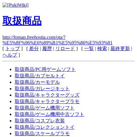
取扱商品
http://fomap.freehostia.com/ota/?
%E5%8F%96%E6%89%B1%E5%95%86%E5%93%81
[
トップ
] [
差分
|
履歴
|
リロード
] [
一覧
|
検索
|
最終更新
|
ヘルプ
]
取扱商品/PC用ゲームソフト
取扱商品/カプセルトイ
取扱商品/カーモデル
取扱商品/ガレージキット
取扱商品/キャラクターグッズ
取扱商品/キャラクタープラモ
取扱商品/ゲーム機用ソフト
取扱商品/ゲーム機用中古ソフト
取扱商品/コスプレ衣装
取扱商品/コレクショントイ
取扱商品/スケールプラモ