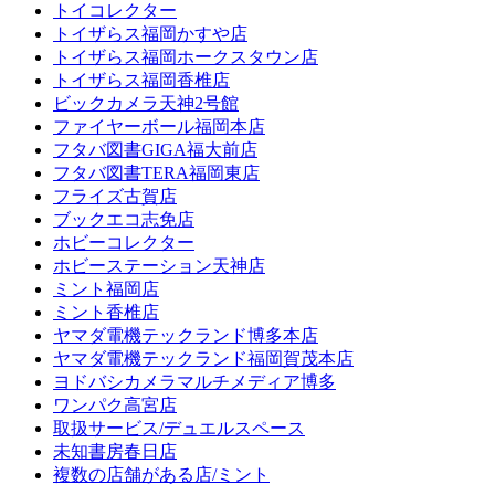
トイコレクター
トイザらス福岡かすや店
トイザらス福岡ホークスタウン店
トイザらス福岡香椎店
ビックカメラ天神2号館
ファイヤーボール福岡本店
フタバ図書GIGA福大前店
フタバ図書TERA福岡東店
フライズ古賀店
ブックエコ志免店
ホビーコレクター
ホビーステーション天神店
ミント福岡店
ミント香椎店
ヤマダ電機テックランド博多本店
ヤマダ電機テックランド福岡賀茂本店
ヨドバシカメラマルチメディア博多
ワンパク高宮店
取扱サービス/デュエルスペース
未知書房春日店
複数の店舗がある店/ミント