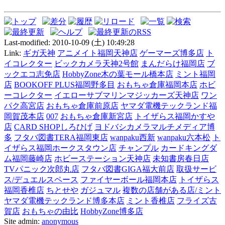
Last-modified: 2010-10-09 (土) 10:49:28
Link:
ギガ天神
アニメイト福岡天神店
ゲーマーズ博多店
ト
イコレクター
ビックカメラ天神2号館
まんだらけ福岡店
ブ
ックエコ志免店
HobbyZone木の葉モール橋本店
ミント福岡
店
BOOKOFF PLUS福岡野多目
おもちゃ倉庫福岡本店
ホビ
ーコレクター
イエローサブマリンマジッカーズ天神店
ワン
パク高宮店
おもちゃ倉庫前原店
ヤマダ電機テックランド福
岡賀茂本店
007
おもちゃ倉庫新宮店
トイザらス福岡かすや
店
CARD SHOPしろひげ
ヨドバシカメラマルチメディア博
多
フタバ図書TERA福岡東店
wanpaku西新
wanpaku六本松
ト
イザらス福岡ホークスタウン店
チャンプル
カードキングダ
ム福岡藤崎店
ホビーステーション天神店
未知書房春日店
TVパニック次郎丸店
フタバ図書GIGA福大前店
取扱サービ
ス/デュエルスペース
ファイヤーボール福岡本店
トイザらス
福岡香椎店
ちとせや
ガジュマル
複数の店舗がある店/ミント
ヤマダ電機テックランド博多本店
ミント香椎店
フライズ古
賀店
おもちゃの由比
HobbyZone博多店
Site admin:
anonymous