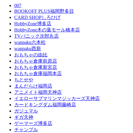
007
BOOKOFF PLUS福岡野多目
CARD SHOPしろひげ
HobbyZone博多店
HobbyZone木の葉モール橋本店
TVパニック次郎丸店
wanpaku六本松
wanpaku西新
おもちゃの由比
おもちゃ倉庫前原店
おもちゃ倉庫新宮店
おもちゃ倉庫福岡本店
ちとせや
まんだらけ福岡店
アニメイト福岡天神店
イエローサブマリンマジッカーズ天神店
カードキングダム福岡藤崎店
ガジュマル
ギガ天神
ゲーマーズ博多店
チャンプル