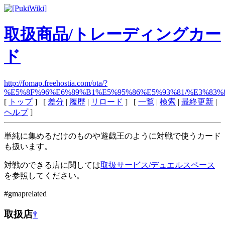
取扱商品/トレーディングカー
ド
http://fomap.freehostia.com/ota/?
%E5%8F%96%E6%89%B1%E5%95%86%E5%93%81/%E3%83
[
トップ
] [
差分
|
履歴
|
リロード
] [
一覧
|
検索
|
最終更新
|
ヘルプ
]
単純に集めるだけのものや遊戯王のように対戦で使うカード
も扱います。
対戦のできる店に関しては
取扱サービス/デュエルスペース
を参照してください。
#gmaprelated
取扱店
†