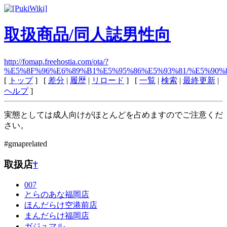
取扱商品/同人誌男性向
http://fomap.freehostia.com/ota/?
%E5%8F%96%E6%89%B1%E5%95%86%E5%93%81/%E5%9
[
トップ
] [
差分
|
履歴
|
リロード
] [
一覧
|
検索
|
最終更新
|
ヘルプ
]
実態としては成人向けがほとんどを占めますのでご注意くだ
さい。
#gmaprelated
取扱店
†
007
とらのあな福岡店
ほんだらけ空港前店
まんだらけ福岡店
ガジュマル