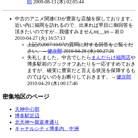
郎
2009-08-13 (木) 02:05:44
中古のアニメ関連CDが豊富な店舗を探しております。
近い内に福岡を訪れるので、出来れば早目に御回答を
頂きたいのですが…我儘すみませんm(__)m -- 岩Ｄ
2010-04-27 (火) 16:57:13
上記の2007/10/07の質問に対する回答をご覧くだ
さい。 --
健次郎
2010-04-28 (水) 00:27:26
失礼しました。中古でしたら
まんだらけ福岡店
や
博多駅前のブックオフあたりを一応すすめておき
ますが、確実に豊富だと言える状況を保障するも
のではないのをお断りしておきます。 --
健次郎
2010-04-29 (木) 00:17:46
密集地区のページ
天神中心部
博多駅近辺
北天神〜親富孝通り
キャナルシティ博多内、中洲