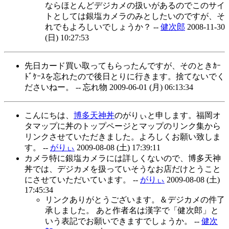
ならほとんどデジカメの扱いがあるのでこのサイ
トとしては銀塩カメラのみとしたいのですが、そ
れでもよろしいでしょうか？ --
健次郎
2008-11-30
(日) 10:27:53
先日カード買い取ってもらったんですが、そのときｶｰ
ﾄﾞｹｰｽを忘れたので後日とりに行きます。捨てないでく
ださいねー。 -- 忘れ物
2009-06-01 (月) 06:13:34
こんにちは、
博多天神丼
のがりぃと申します。福岡オ
タマップに丼のトップページとマップのリンク集から
リンクさせていただきました。よろしくお願い致しま
す。 --
がりぃ
2009-08-08 (土) 17:39:11
カメラ特に銀塩カメラには詳しくないので、博多天神
丼では、デジカメを扱っていそうなお店だけとうこと
にさせていただいています。 --
がりぃ
2009-08-08 (土)
17:45:34
リンクありがとうございます。＆デジカメの件了
承しました。 あと作者名は漢字で「健次郎」と
いう表記でお願いできますでしょうか。 --
健次