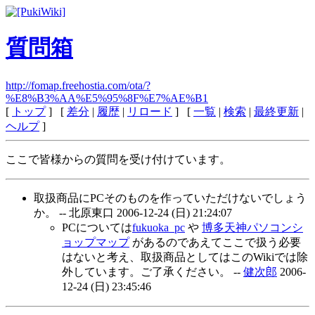
質問箱
http://fomap.freehostia.com/ota/?
%E8%B3%AA%E5%95%8F%E7%AE%B1
[
トップ
] [
差分
|
履歴
|
リロード
] [
一覧
|
検索
|
最終更新
|
ヘルプ
]
ここで皆様からの質問を受け付けています。
取扱商品にPCそのものを作っていただけないでしょう
か。 -- 北原東口
2006-12-24 (日) 21:24:07
PCについては
fukuoka_pc
や
博多天神パソコンシ
ョップマップ
があるのであえてここで扱う必要
はないと考え、取扱商品としてはこのWikiでは除
外しています。ご了承ください。 --
健次郎
2006-
12-24 (日) 23:45:46